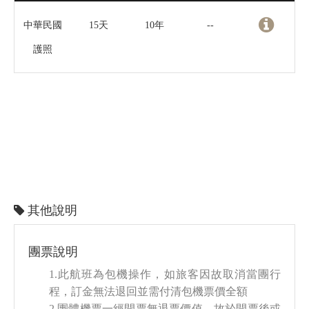
中華民國
15天
10年
--
護照
其他說明
團票說明
1.此航班為包機操作，如旅客因故取消當團行
程，訂金無法退回並需付清包機票價全額
2.團體機票一經開票無退票價值，故於開票後或