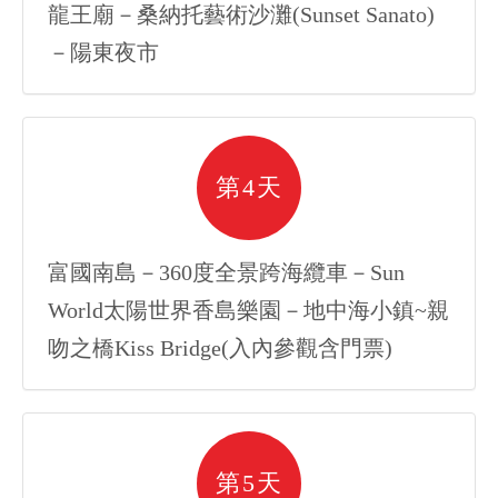
龍王廟－桑納托藝術沙灘(Sunset Sanato)
－陽東夜市
第4天
富國南島－360度全景跨海纜車－Sun
World太陽世界香島樂園－地中海小鎮~親
吻之橋Kiss Bridge(入內參觀含門票)
第5天