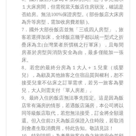
１大床房間，但需視當天飯店住房狀況，確認是
否給房。無法100%保證房型。( 部份飯店大床房
為升等房型，需加收房費差額 )。
7．國外大部份飯店並無「三或四人房型」，旅
客若選擇加床，全球飯店幾乎都以統一型式之折
疊床為主(台灣業者所慣稱之行軍床），且每間
房基於房型與消防安全為由，最多僅能加一張
床。
8、若您的最終分房為１大人＋１兒童（或嬰
兒），為顧及其他旅客之住宿品質與權利，恕不
接受兒童不佔床之訂單需求，若另一旅客為嬰
兒，大人則需支付「單人房差」。
9、最終入住的飯店無法事先指定。這是因為飯
店常有滿房的情形，若遇飯店滿房，本公司將以
同等級飯店取代，若您無法接受，訂金將全額退
還。但入住前21天為飯店保證入住時段，若取消
則會產生取消費用，特此告知。敬請見諒！
10、特別說明：為考量旅客自身之旅遊安全並顧