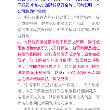
不願意與他人併團請於繳訂金時，同時聲明，本
公司將另行報價)
3、本行程由數家旅行社結盟合作共同銷售，提
升成團機率，旅遊品質由聯盟共同承諾，不影響
您的旅遊品質與權益，出團名稱以出發前說明會
資料為主。
4、此行程安排是搭乘星宇航空之班機，因係使
用包機包銷航班方式安排機位，航班時間及機位
數量均受限制，當旅客報名完成之後，旅客如欲
取消，訂金將會全額沒收處理。如因故臨時取
消，可在開票前跟換名字。如開票後取消，即無
退票價值(不得改票、轉讓)，仍須負擔所報名團
型之機票全額款項，敬請見諒。
5、住宿飯店房型以兩人一室為主。單人報名
者，本公司將盡量安排同性別旅客或領隊同房；
若指定單人入住，請按房型補足單人房價差，實
際價差費用以當團說明公布為準。
6、國外飯店大多為２張床房間。您可事先需求