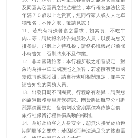
及同團其它團員之旅遊權益，本行程恕無法接受
年滿７０歲以上之貴賓，無同行家人或友人之單
獨報名，不便之處，敬請見諒！
11、若您有特殊餐食之需求，如素食、不吃牛
肉…等，請於報名時告知服務人員，以便為您安
排餐點。飛機上之特殊餐，請務必班機起飛前48
小時告知，否則將來不及作業。
12、非本國籍旅客：本行程所載之相關規定，對
象均為持中華民國護照之旅客，若您擁有雙重國
籍或持他國護照，請自行查明相關規定，並事先
請告知您的業務人員。
13、出發日期不同團費、行程略有差異，請與您
的旅遊服務專員聯繫確認。團費將因航空公司調
漲票價而更動，售價均以當期票價為依據定價，
旅行社保留行程售價異動的權利。
14、為顧及旅客之人身安全，恕無法接受於旅遊
期間脫隊之要求；若因此而無法滿足您的旅遊需