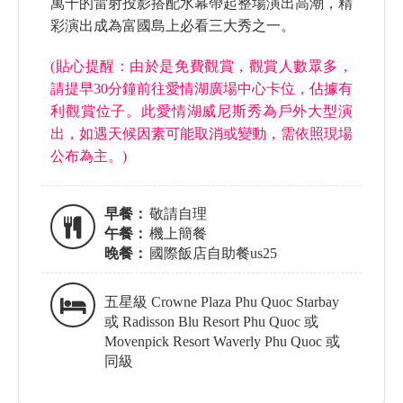
萬千的雷射投影搭配水幕帶起整場演出高潮，精
彩演出成為富國島上必看三大秀之一。
(貼心提醒：由於是免費觀賞，觀賞人數眾多，
請提早30分鐘前往愛情湖廣場中心卡位，佔據有
利觀賞位子。此愛情湖威尼斯秀為戶外大型演
出，如遇天候因素可能取消或變動，需依照現場
公布為主。)
早餐：
敬請自理
午餐：
機上簡餐
晚餐：
國際飯店自助餐us25
五星級 Crowne Plaza Phu Quoc Starbay
或 Radisson Blu Resort Phu Quoc 或
Movenpick Resort Waverly Phu Quoc 或
同級