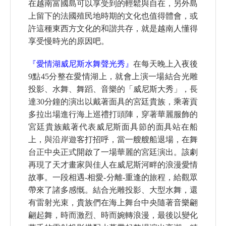
在越南富國島可以享受到的輕鬆與自在，另外島
上留下的法國殖民地時期的文化也值得體會，或
許這種東西方文化的和諧共存，就是越南人懂得
享受慢時光的原因吧。
『愛情湖威尼斯水舞聲光秀』
在每天晚上入夜後
9點45分整在愛情湖上，就會上演一場結合光雕
投影、水舞、舞蹈、音樂的「威尼斯大秀」，長
達30分鐘的演出以戴著面具的宮廷貴族，乘著貢
多拉出場進行海上巡禮打頭陣，穿著華麗服飾的
宮廷貴族戴著代表威尼斯面具節的面具站在船
上，與沿岸遊客打招呼，當一艘艘船退場，在舞
台正中央正式開啟了一場華麗的宮廷演出。該劇
再現了天才畫家與佳人在威尼斯河畔的浪漫愛情
故事。一段相遇-相愛-分離-重逢的旅程，給觀眾
帶來了諸多感慨。結合光雕投影、大型水舞，還
有雷射光束，貴族們在海上舞台中央隨著音樂翩
翩起舞，時而激烈、時而婉轉浪漫，最後以變化