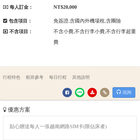
NT$20,000
每人訂金：
免簽證,含國內外機場稅,含團險
包含項目：
不含小費,不含行李小費,不含行李超重
不含項目：
費
行程特色
航班參考
每日行程
其他說明
洽詢
優惠方案
貼心贈送每人一張越南網路SIM卡(限佔床者)