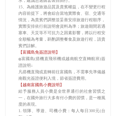
求，建議您選購套裝自由行。
15、為維護旅遊品質及貴賓權益，在不變更行程
內容前提下，將會綜合當地實際食、宿、交通等
情況，為貴賓們調整並妥善安排旅遊行程順序，
實際安排依行前說明會資料為準；旅遊期間若遇
塞車、天災等不可抗力之因素影響，將以行程安
全順暢為考量，斟酌調整餐食及旅遊行程，請貴
賓們諒解。
【富國島免簽證說明】
富國島(搭機直飛班機或越南航空直轉航班)簽
◎
證說明↓
凡搭機直飛或直轉前往富國島，不需事先準備越
南觀光簽證便利入境，節省簽證費用。
【越南富國島小費說明】
給予服務人員小費是全世界通行的社會習慣之
一，在國外旅行大多有付小費的習慣，是一種風
度的表現。
1. 領隊、導遊、司機小費：每人每日300元(台