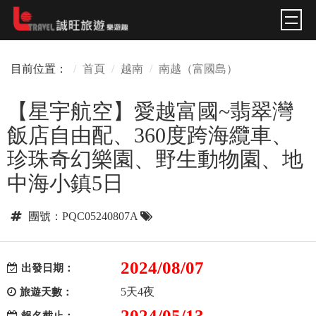
目前位置：
首頁
越南
南越（富國島）
【星宇航空】愛越富國~翡翠灣
飯店自由配、360度跨海纜車、
珍珠奇幻樂園、野生動物園、地
中海小鎮5日
團號：PQC05240807A
2024/08/07
出發日期：
5天4夜
旅遊天數：
2024/05/13