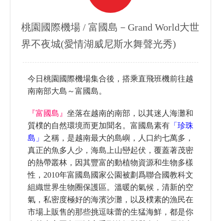
桃園國際機場 / 富國島－Grand World大世
界不夜城(愛情湖威尼斯水舞聲光秀)
今日桃園國際機場集合後，搭乘直飛班機前往越
南南部大島～富國島。
『富國島』
坐落在越南的南部，以其迷人海灘和
質樸的自然環境而更加聞名。富國島素有
「珍珠
島」
之稱，是越南最大的島嶼，人口約七萬多，
真正的魚多人少，海島上山巒起伏，覆蓋著茂密
的熱帶叢林，因其豐富的動植物資源和生物多樣
性，2010年富國島國家公園被劃爲聯合國教科文
組織世界生物圈保護區。溫暖的氣候，清新的空
氣，私密度極好的海濱沙灘，以及樸素的漁民在
市場上販售的那些挑逗味蕾的生猛海鮮，都是你